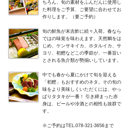
ちろん、旬の素材をふんだんに使用し
た料理をご予算、ご要望に合わせてお
作りします。（要ご予約）
旬の鮮魚が末吉鮓に続々入荷。春なら
ではの味覚を味わえます。天然鯛をは
じめ、ケンサキイカ、ホタルイカ、サ
ヨリ、初鰹などこの季節が、一番旨い
とされる魚介類が勢揃いしています。
中でも春から夏にかけて旬を迎える
「初鰹」もおすすめのネタ。その旬の
味をより美味しくいただくには、やっ
ぱりタタキが一番！ 引き締まった赤
身は、ビールや冷酒との相性も抜群で
す。
※ご予約はTEL.078-321-3656まで