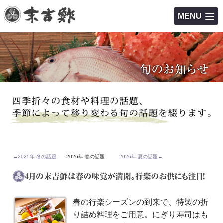
MENU
←2025年 冬の話題
2026年 春の話題
2026年 夏の話題→
春の行楽シーズンの到来で、特製の折
り詰め料理をご用意。にぎり寿司はも